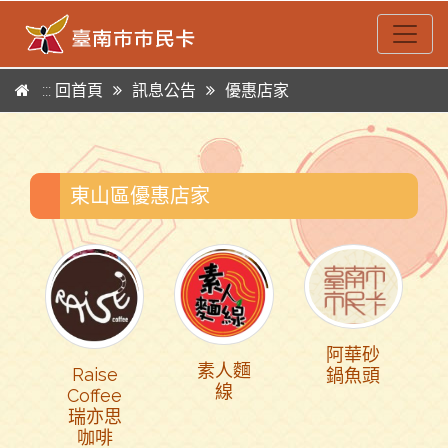
:::
回首頁
訊息公告
優惠店家
跳到主要內容區塊
:::
東山區優惠店家
阿華砂
素人麵
Raise
鍋魚頭
線
Coffee
瑞亦思
咖啡